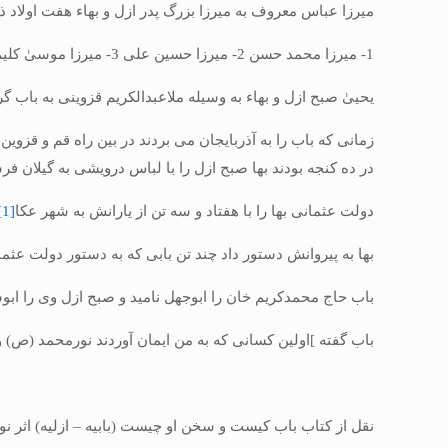
میرزا عباس معروف به میرزا بزرگ پدر ازل و بهاء هفت اولاد 
1- میرزا محمد حسن 2- میرزا حسین علی 3- میرزا موسیٰ کلیم 4- میرزا تقی پریشان 5- میرزا رضا قلی طبیب 6- میرزا یحییٰ صبح ازل 7- میرزا محمد قلی .
یحییٰ صبح ازل و بهاء به وسیله ملاعبدالکریم قزوینی به باب گر
زمانی که باب را به آذربایجان می بردند در بین راه قم و قزو
در ده کنجه بودند بها صبح ازل را با لباس درویشی به گیلان
دولت عثمانی بها را با هفتاد و سه تن از یارانش به شهر عکا
[1]
بها به پیروانش دستور داد چند تن بابی که به دستور دولت عثمان
باب حاج محمدکریم خان را ابوجهل نامید و صبح ازل وی را ابوسف
باب گفته ]اولین کسانی که به من ایمان آوردند نورمحمد (ص) و 
نقل از کتاب باب کیست و سخن او چیست (بابیه – ازلیه) اثر نورالدین 