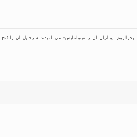
وم . يونانيان آن را «پتولمايس» مي ناميدند. شرحبيل آن را فتح کرد