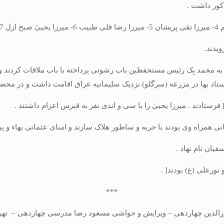
ذکور داشت .
ویدند.
ین به محمد بِک رئیس مستحفظین باب رشوتی پرداخته با باب ملاقات کردند و
 فرستاد بها در مزرعه (سرگلو) نزدیک سلیمانیه عراق اقامت داشت و در 
فرستادند . میرزا یحییٰ را با سی و اندی نفر به قبرس اعزام داشتند .
ی همراه وی بودند با حربه و ساطور هلاک سازند و امنای عثمانی بهاء و پیرو
یان نام نهاد .
نورعلی (ع) بودند[ .
***
چهاردهی – ویرایش و حواشی مسعود رضا مدرسی چهاردهی – تهران – سال 1397 خورشیدی –