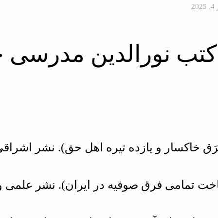
2
تب نورالدين مدرسى چ
ناخت تمامى فرق صوفيه در ايران). نشر علمى 