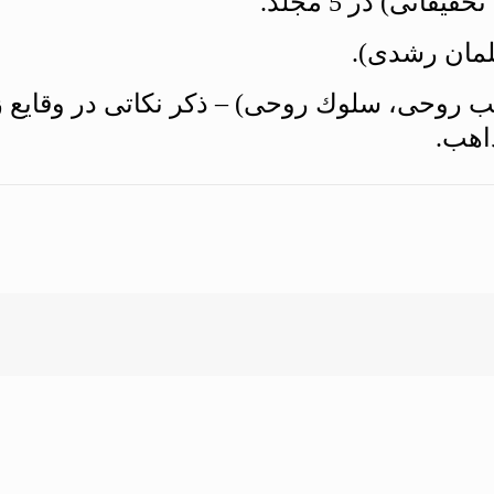
كتب روحى، سلوك روحى) – ذكر نكاتى در وقايع 
اهب.