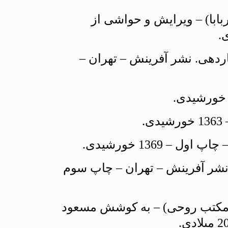
ربابا) – ويرايش و حواشى از
دهى. نشر آفرينش – تهران –
 نشر آفرينش – تهران – چاپ سوم
 – مكتب روحى) – به كوشش مسعود