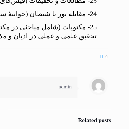
23- مطالعات و تحقيقات (فيش‌هاى تحقيقاتى) در 5 مجلد.
24- مقابله نور با شيطان (جوابیۀ سلمان رشدی).
25- مكتوبات (شامل مباحثى در م
تحقيقِ علمى و عملى در اديان و مذ
0
admin
Related posts