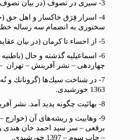
3- سيرى در تصوف (در بيان تصوف و شاخه‌هاى آن). نشر اشراقى – تهران – چاپ سوم – 1389 خورشيدى.
4- اسرار فِرَق خاكسار و اهل حق 
سخنورى به انضمام سه رساله خطى). نشر 
5- از احساء تا كرمان (در بيان عقايد شيخيه). نشر گوتنبرگ – تهران – چاپ اول – 1362 خورشيدى.
6- اسماعيليه گذشته و حال (باطن
چهاردهى – نشر آفرينش – تهران – 1401 خورشيدى 
7- در شناخت سيك‌ها (گرونانك و ن
1363 خورشيدى.
8- بهائيت چگونه پديد آمد. نشر آفرينش – تهران – چاپ چهارم – 1400 خورشيدى.
9- وهابيت و ريشه‌هاى آن (خوارج 
برقعى – سر سيد احمد خان هندى و
– چاپ سوم – 1397 خورشيدى.