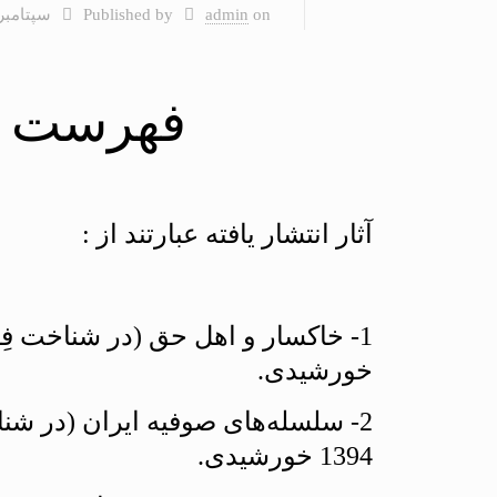
on
admin
Published by
سپتامبر 4, 025
فهرست ک
آثار انتشار یافته عبارتند از :
خورشيدى.
2- سلسله‌هاى صوفيه ايران (در ش
1394 خورشيدى.