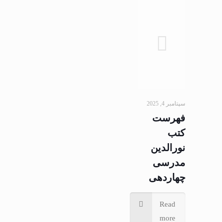
سپتامبر 4, 2025
فهرست
کتب
نورالدين
مدرسى
چهاردهى
Read
more