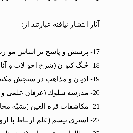
آثار انتشار نیافته عبارتند از:
17- پرسش و پاسخ بر اساس موازین مکتب روحى.
18- جُنگ كيوان (شرح احوالات و آثار عباس كيوان قزوينى).
19- اديان و مذاهب در سنجش مكتب روحى.
20- مدرسه سلوك (عرفان علمى و عملى – سلوك روحى).
21- مكاشفات قرة العين (تشبّه مجاز به حقيقت).
22- اسپرى تيسم (علم ارتباط با ارواح). جلد دوم.