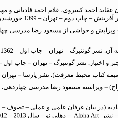
بيان عقايد احمد كسروى، غلام احمد قاديانى و مه
– چاپ دوم – تهران – 1399 خورشيدى.
 ويرايش و حواشى از مسعود رضا مدرسى چهار
 ارواح) – ويراسته مسعود رضا مدرسى چهاردهى.
ن جاذبه (در بيان عرفان علمى و عملى – تصوف
 2012 ميلادى.