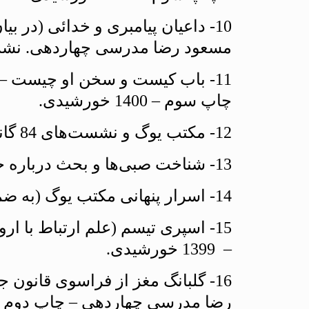
10- داعيان پيامبرى و خدائى (در 
مسعود رضا مدرسى چهاردهى. نشر آفرينش 
11- باب كيست و سخن او چيست –
چاپ سوم – 1400 خورشيدى.
12- مكتب يوگ و نشست‌هاى 84 گانه آن. نشر گوتنبرگ – تهران – چاپ اول – 1362 خورشيدى.
13- شناخت صبى‌ها و بحث درباره جبر و اختيار. نشر گوتنبرگ – تهران – چاپ اول – 1363 خورشيدى.
14- اسرار پنهانى مكتب يوگ (به ضميمه كتاب محيط معرفت). نشر پارسا – تهران – چاپ اول – 1369 خورشيدى.
15- اسپرى تيسم (علم ارتباط با
– 1399 خورشيدى.
16- گلبانگ مغز از فراسوى قانو
رضا مدرسى چهاردهى – چاپ دوم – نشر Alpha Art – دهلى نو – سال 2013 –