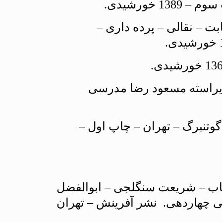
بت – نقالى – پرده دارى –
 ويراسته مسعود رضا مدرسى
گوتنبرگ – تهران – چاپ اول –
لوهاب – شريعت سنگلجى – ابوالفضل
 چهاردهى. نشر آفرينش – تهران