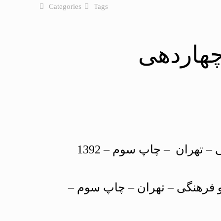
Categories
Tags
هاردهى
1- خاكسار و اهل حق (در شناخت فِرَق خاكسار و يازده تيره اهل حق). نشر اشراقى – تهران – چاپ سوم – 1392
و فرهنگى – تهران – چاپ سوم –