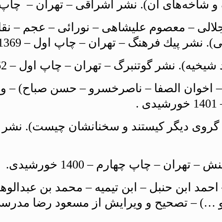
(جلالى – معصوم عليشاهى – نورائى – عجم – نقا
پيك فرهنگ – تهران – چاپ اول – 1369 خورشيدى.
يه – اخوان الصفا – ناصرخسرو – حسن صباح) –
.
ُه گروى ديگر كيستند و سخنانشان چيست). نشر 
– احمد ابن حنبل – ابن تيميه – محمد بن عبدا
 …) – تصحيح و ويرايش از مسعود رضا مدرسى