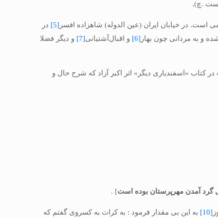
ست .چ).
 است. در خیابان ایران (عین الدوله) شاهزاده افسر
[5]
در
ده و به مردانى چون بهار
[6]
و اقبال‌آشتیانى
[7]
و دیگر فضلا
 كتاب «اسفندیارى دیگر» اثر اكبر آزاد كه شرح حال و
ل گرد آمدن مهرپرستان بوده است
] .
ز
[10]
به این بى مقدار فرمود : به كرات به كسروى گفتم كه