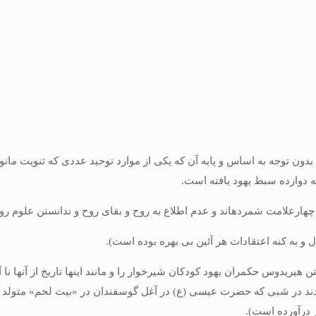
ون توجه به اساس و پایه آن كه یكى از موارد توحید عددى كه ثنویت مانوى
دوازده سبط یهود یافته است.
ارعلامت شمرده‏اند و عدم اطلاع به روح و بقاى روح و ندانستن علوم روح
 به كنه اعتقادات هر آئین بى بهره بوده است).
ریدوس حكمران یهود كودكان شیرخوار را و مانند اینها تاریخ از آن‏ها نا
ه شدند در شبى كه حضرت عیسى (ع) در آغل گوسفندان در «بیت لحم» متول
ر درآورده است).