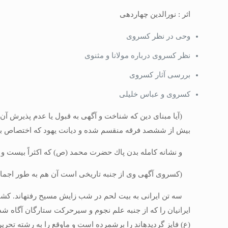
اثر : نورالدین چهاردهی
وحی در نظر کسروی
نظر کسروی درباره مولانا و مثنوی
بررسی آثار کسروی
کسروی و عباس خلیلی
(آیا مبناى دین كه شناخت و آگهى به قبول یا عدم پذیرش آن بد
بیش از ششصد فرقه منقسم شده و دیانت یهود كه اختصاص به 
و نشانه كامله بدن پاك حضرت محمد (ص) كه اكثراً بیست و چه
(كسروى آگهى وى از جنبه تاریخى است آن‏ هم به طور اجمال و
سه تن ایرانى به بیت لحم در شب زایش مسیح رفته‏اند. كشتن هی
ایرانیان را كه از جنبه علم نجوم و سیرحركت ستارگان آگا
(ع) فایز گردیده‏اند را برشمرده است و ماوقع را به رشته تحری