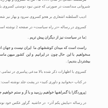
شیروانى مى‏دانست در صورتى كه چنین نبود دوستى كسروى با ب
ادیب السلطنه اشعارى بر هجو كسروى سرود و بهار نیز شعر
كسروى در رساله «در راه سیاست» در صفحه 2 نوشته است:
[
ما در سیاست نیز از دیگران پیش تریم .
راست است كه میدان كوششهاى ما ایران نیست و جهان است و د
مى‏خواهیم با این حال چون در ایرانیم و این كشور میهن ماست 
بیشتردل بندیم
] .
كسروى با اظهارات ذكر شده بالا مدعى پیامبرى در تمامى ق
در كتاب «بخوانید و داورى كنید» در پشت جلد نوشته است:
[
پروردگارا با گمراهى‏ها خواهیم رزمید و با آز و ستم خواهیم 
در رساله «نیایش یكم آذر» در حاشیه گراور عكس خود نوش