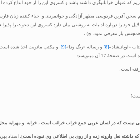
 که عنوان خراباتیگری داشته باشد و كسروى این را از خود ابداع كرده ا
م سخن آفرین فردوسى مظهر آزادگى و جوانمردى و احیاء كننده زبان فارسى
ل خود را درباره ادبیات به روشنى بیان دارد كسروى این دعوت را پذیرا ش
مجنس باز معرفى نمود. چ) .
اب «اوپانیشاد»
[8]
و رساله «ریگ ودا»
[9]
و مكتب مانویت اخذ شده است در
صفحۀ 17 آن می­نویسد:
فته است .
است]
ربى نیست كه در لسان عربى جمع خراب خرائب است ، خرابه و مهرابه مح
اشته نعل وارونه زده و از روى بى اطلاعى وی نبوده است
]. استاد بهرو