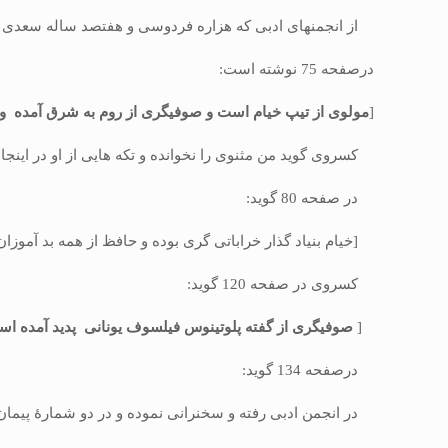
از انجمن‏هاى ادبى كه هزاره فردوسى و هفتصد ساله سعدى برپ
درصفحه 75 نوشته است:
[
مولوى از تیپ خیام است و صوفیگرى از روم به شرق آمده 
كسروى گوید من مثنوى را نخوانده و تكه هایى از او در اینجا و 
در صفحه 80 گوید:
[خیام بنیاد گذار خراباتى گرى بوده و حافظ از همه بد آموزان
كسروى در صفحه 120 گوید:
[
صوفیگرى از گفته پلوتینوس فیلسوف یونانی پدید آمده ا
درصفحه 134 گوید:
در انجمن ادبى رفته و سخنرانى نموده و در دو شمارۀ پیما