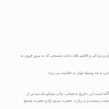
 و مزدكى و اقانیم ثلاثه دیانت مسیحى كه به مرور قرون به
ى به چه وسیله توان به حقانیت پى برد).
 آگاه است (در «تاریخ بدخشان» چاپ مسكو نام سه تن از
د شده رسیدند و به زیارت حضرت مریم (ع) و حضرت مسیح