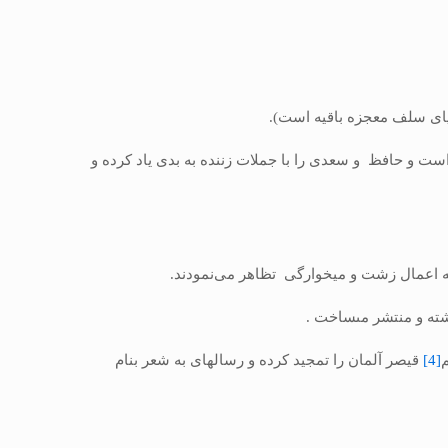
بیاى سلف معجزه باقیه است).
 تكرار نموده است و حافظ و سعدى را با جملات زننده به بدى یاد كرده و
به اعمال زشت و میخوارگى تظاهر می‌نمودند.
ه و منتشر مى‏ساخت .
م
[4]
قیصر آلمان را تمجید كرده و رساله‏اى به شعر بنام