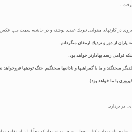
یرفت .
. كسروى در كارتهاى مقوایى تبریك عیدى نوشته و در حاشیه سمت چپ عكس
 یاران از دور و نزدیك ارمغان مى‏گردانم.
كه فرا­مى رسد بهادارتر خواهد بود.
یگر مى‏جنگند و ما با گمراهى‏ها و نادانى‏ها مى‏جنگیم جنگ توده‏ها فرو­خواه
وزى با ما خواهد بود
].
به كسروى و بهار زبان پهلوى یاد مى‏داد و كتابى خطى به هر دو تن بداد كه معاً از آن استفا