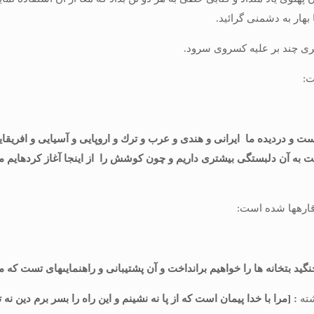
هار به دشمنى گرائید.
ى چند بر علیه كسروى سرود.
ردیده ما ایرانى و هندى و عرب و ترك و اروپایى و آسیایى‏ و افریقای
به آن دلبستگى بیشترى داریم و چون كوشش را از اینجا آغاز كرده‏ایم مى‏ب
اره‏ها شده است:
جنگید بتخانه ها را خواهیم برانداخت و آن پشتیبانى و راهنمایى‏هاى تست كه م
ته
: [مرا با خدا پیمان است كه از پا نه نشینم و این راه را بسر برم دین ‏نه