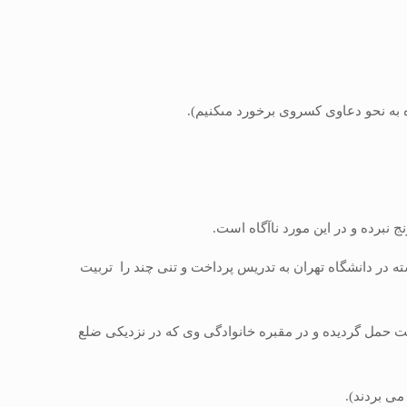
 به نحو دعاوى كسروى برخورد مى‏كنیم).
برده و در این مورد ناآگاه است.
ه در دانشگاه تهران به تدریس پرداخت و تنى چند را تربیت
ت حمل گردیده و در مقبره خانوادگى وی كه در نزدیكى ضلع
ى بردند).