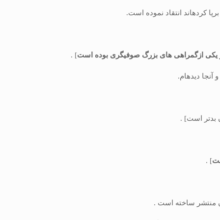
ا كرده‏اند انتقاد نموده است.
و یكى ازگمراهی هاى بزرگ صوفیگرى بوده است
] .
آنجا دیده‏ام.
 بدتر است] .
ست
] .
ن منتشر ساخته است .