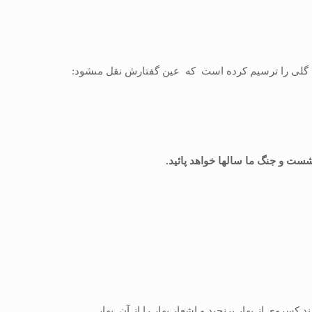
 گلى را ترسیم كرده است که عین گفتارش نقل مى‏شود:
د نشست و جنگ ما سالها خواهد پائید.
ده نمایند كسروى از بهار برنجید و اشعار بهار را از آن ِ بهار