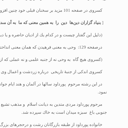
كسروى در صفحه 101 مزید بر سخنان قبلى خود چنین افزوده است :
[
بنیاد گزاران دین‌ها دین را به همین معنى كه ما به آن مى‏ده
(دلیل این گفتار چیست و در كدام یك از ادیان حاضره و یا دین
درصفحه 129: وحى به معنى فرهیدن كه همان معنى انداختن به دل كسى است می باشد.
(كسروى هیچ گاه به وحی نه از جنبه علمى و نه عملى كه از مك
كسروى اندكى از جنبۀ تاریخی درباره زردشت و اعمال وى اطل
در این رشته مرحوم پورداود سالها در آلمان و هند ایام جوان
نمود.
مرحوم پورداود مردى متدین به دیانت اسلام و مذهب تشیع بو
جنوبى باغ سبزه میدان است به خاك سپرده شد.
خانواده پورداود از طبقه بازرگانان رشت و درحجره‏اى بزرگ 