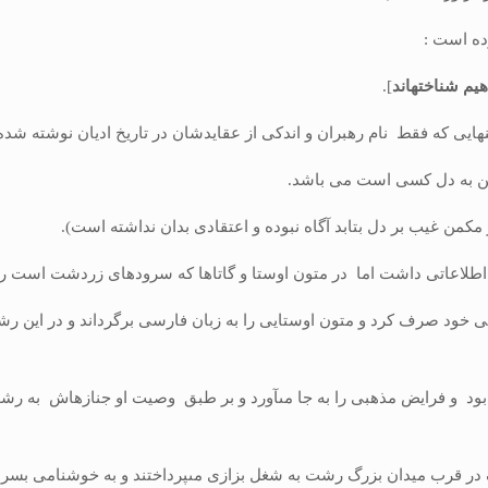
یم شناخته‏اند
].
­هایى كه فقط نام رهبران و اندكى از عقایدشان در تاریخ ادیان نوشته شده
من غیب بر دل بتابد آگاه نبوده و اعتقادى بدان نداشته است).
اعاتى داشت اما در متون اوستا و گاتاها كه سرودهاى زردشت است رنج ن
ى خود صرف كرد و متون اوستایى را به زبان فارسى برگرداند و در این رشت
د و فرایض مذهبى را به جا مى‏آورد و بر طبق وصیت او جنازه‏اش به رش
در قرب میدان بزرگ رشت به شغل بزازى مى‏پرداختند و به خوشنامى بسر م