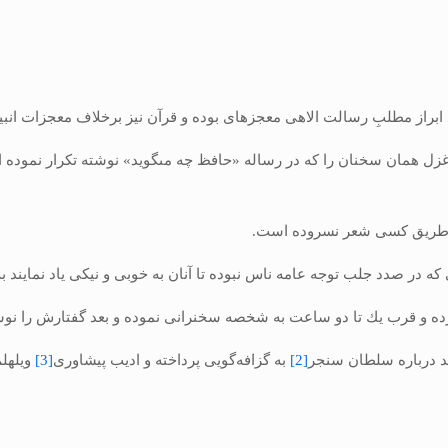
 ابراز مطلبِ رسالت الاهی معجزه‏اى بوده و قرآن نیز برخلاف معجزات ان
دبیات» در صفحه 35 در باب سرودن غزل همان سخنان را كه در رساله «حافظ چه مى‏گوید» نوشته
ن طریق كسى شعر نسروده است.
 در صدد جلب توجه عامه ناس نبوده تا آنان به خوبى و نیكى یاد نمایند 
 و قرب یك تا دو ساعت به شخصه سخنرانى نموده و بعد گفتارش را نوشت
ند درباره سلطان سنجر
[2]
به گزافه‌گویى پرداخته و ادیب پیشاورى
[3]
ویلهل