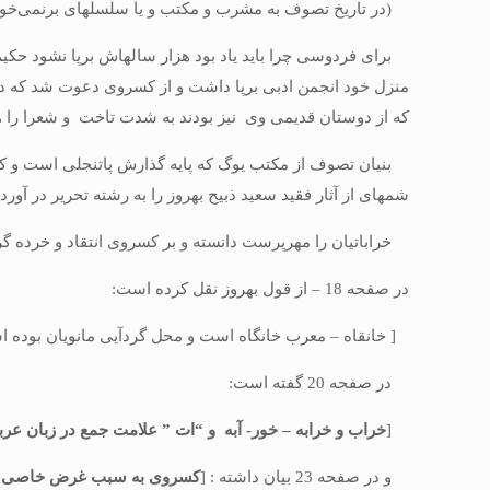
(در تاریخ تصوف به مشرب و مكتب و یا سلسله‏اى برنمی‌خوریم
براى فردوسى چرا باید یاد بود هزار ساله‏اش برپا نشود حكی
منزل خود انجمن ادبى برپا داشت و از كسروى دعوت شد كه دلای
كه از دوستان قدیمى وى نیز بودند به شدت تاخت و شعرا را ه
بنیان تصوف از مكتب یوگ كه پایه گذارش پاتنجلى است و كت
شمه‏اى از آثار فقید سعید ذبیح بهروز را به رشته تحریر در آورده است در 
خراباتیان را مهرپرست دانسته و بر كسروى انتقاد و خرده گر
در صفحه 18 – از قول بهروز نقل كرده است:
[ خانقاه – معرب خانگاه است و محل گردآیى مانویان بوده 
در صفحه 20 گفته است:
[
خراب و خرابه – خور- آبه و “ات ” علامت جمع در زبان ع
و در صفحه 23 بیان داشته : [
كسروى به سبب غرض خاصى كه د