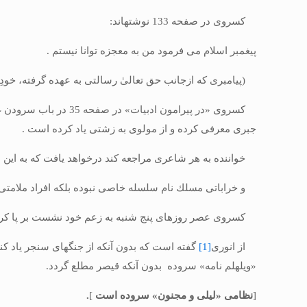
كسروى در صفحه 133 نوشته‏اند:
پیغمبر اسلام می فرمود من به معجزه توانا نیستم .
(پیامبرى كه ازجانب حق تعالىٰ رسالتى به عهده گرفته، خودِ
كسروى «در پیرامون ا
جبرى معرفى كرده و از مولوى به زشتى یاد كرده است .
خواننده به هر شاعرى مراجعه كند درخواهد یافت كه به ای
و خراباتى مسلك نام سلسله خاصى نبوده بلکه افراد ملامتى كه
كسروى عصر روزهاى پنج شنبه به زعم خود نشست بر پا كرده
از انورى
[1]
گفته است كه بدون آنكه از جنگهاى سنجر یاد ك
«ویلهلم نامه» سروده بدون آنكه قیصر مطلع گردد.
[
نظامى «لیلى و مجنون» سروده است
]
.