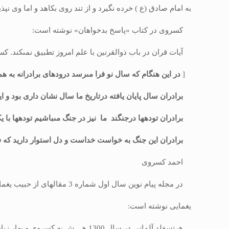
به امام صادق (ع ) خرده نگیرد و از تند روى بكاهد و اما وى نپذ
كسروى در كتاب «پاسخ بدخواهان» نوشته است:
آیات قران در باب ذوالقرنین با علم امروز تطبیق نمى‏كند
[
در این هنگام كه سال نو فرا مى‏رسد درودهاى برادرانه به همه
برادران سال پایان یافته درتاریخ ما سال نشان دارى بود و این
برادران توده‏ها درجنگند ما نیز در جنگ مى‏باشیم توده‏ها با یكد
برادران این جنگ به خواست خداست و دل استوار دارید كه فیر
احمد كسروى
در مجله پیام نوین سال اول شماره 3 مقاله‏اى از حبیب یغمایى در بردارد.
یغمایى نوشته است:
هرتسفلد آلمانى در سال 1300 هـ . ش 