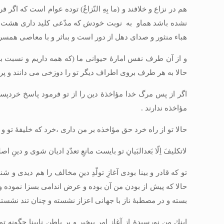
هم در نزاع و خلافند و (ما بِهِ ‏النّزاعُ) توده عوام است كه 
نشده باشد هماو به نوبت خودش كه مدّعى كليد دارى هشت بهشت
هباء منثور و صداى دهل از دور است و بى‏اثر و با معاصى همس
و از آن طرف نفس امارۀ حيوانى ما (كه همه داريم و نسبت به 
حالا به هر طرف بروى اطراف ديگر تو را دوزخى مى‏ دانند و پر
اگر از پس مرگ خدا مؤاخذۀ دين را از تو فرمود پاسخ خردپسند
مؤاخذه ندارند .
حالا تو از راه خرد حق مؤاخذه بر من دارى ،خرد كه خليفۀ تو و
لاتكليفَ اِلّا بَعدالبَيانِ تو بايست مانعِ تعدّدِ اديان شوى و دي
تو كه قادر و بينا بودى آغازِ تولّدِ دينِ مخالف را هم ديدى 
حالا كه پيش از بودن من آن بوده و عرض اندامى بسزا نموده و خ
بسته و در مصطبۀ ناز با جهانى اعزاز نشسته و چنان تند نشسته 
اينك من نورسيدۀ از آغاز امر بى‏خبر و بر باطن نابينا چگون