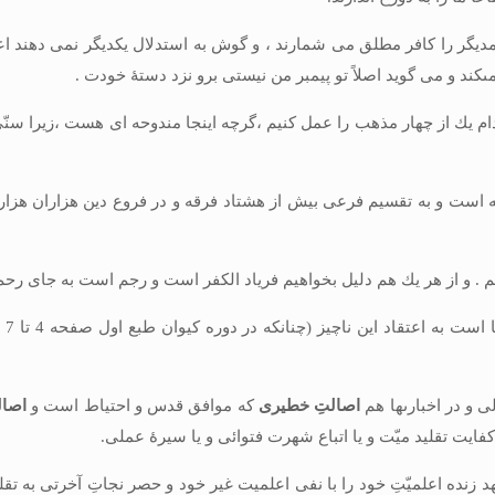
 همديگر را كافر مطلق مى‏ شمارند ، و گوش به استدلال يكديگر نمى ‏دهند 
ند و مى‏ گويد اصلاً تو پيمبر من نيستى برو نزد دستۀ خودت .
م يك از چهار مذهب را عمل كنيم ،گرچه اينجا مندوحه ‏اى هست ،زيرا سنّى 
 است و به تقسيم فرعى بيش از هشتاد فرقه و در فروع دين هزاران هزار 
 . و از هر يك هم دليل بخواهيم فرياد الكفر است و رجم است به جاى رحم
سوم
 و در اخبارى‏ها هم
اصالتِ خطيرى
كه موافق قدس و احتياط است و
اصال
فايت تقليد ميّت و يا اتباع شهرت فتوائى و يا سيرۀ عملى.
جتهد زنده اعلميّتِ خود را با نفى اعلميت غير خود و حصر نجاتِ آخرتى به 