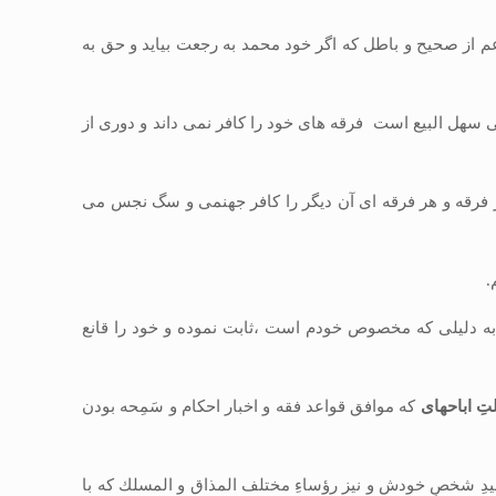
اعم از صحيح و باطل كه اگر خود محمد به رجعت بيايد و حق به
سهل ‏البيع است فرقه ‏هاى خود را كافر نمى‏ داند و دورى از
فرقه و هر فرقه‏ اى آن ديگر را كافر جهنمى و سگ نجس مى‏
.
 آنكه پس از انتخاب شيعۀ 12 امامى كه بهترين اديان دنيا است به اعتقاد اين ناچيز (چنانكه در دوره كيوان طبع اول صفحه 4 تا 7 به دليلى كه مخصوص خودم است ،ثابت نموده و خود را قانع
تِ اباحه‏اى
كه موافق قواعد فقه و اخبار احكام و سَمِحه بودن
تقليدِ شخصِ خودش و نيز رؤساءِ مختلف المذاق و المسلك كه با