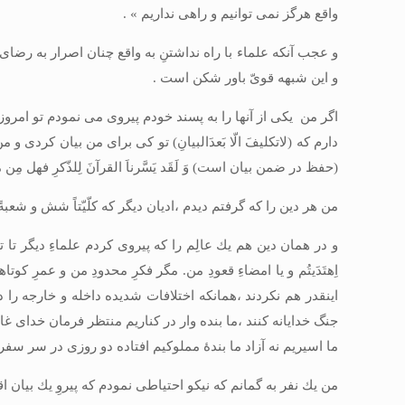
واقع هرگز نمى ‏توانيم و راهى نداريم » .
و عجب آنكه علماء با راه نداشتنِ به واقع چنان اصرار به رضاى
و اين شبهه قوىّ باور شكن است .
اگر من يكى از آنها را به پسند خودم پيروى مى‏ نمودم تو امرو
دارم كه (لاتكليفَ الّا بَعدَالبيانِ) تو كى براى من بيان كردى و 
(حفظ در ضمن بيان است) وَ لَقَد يَسَّرناَ القرآنَ لِلذّكرِ فهل م
من هر دين را كه گرفتم ديدم ،اديان ديگر كه كلّيّتاً شش و 
و در همان دين هم يك عالِم را كه پيروى كردم علماءِ ديگر تا توا
اِهتَدَيتُم و يا امضاءِ قعودِ من. مگر فكرِ محدودِ من و عمرِ 
اينقدر هم نكردند ،همانكه اختلافات شديده داخله و خارجه را د
جنگ خدايانه كنند ،ما بنده ‏وار در كناريم منتظر فرمان خداى غال
ما اسيريم نه آزاد ما بندۀ مملوكيم افتاده دو روزى در سر سفرۀ دني
من يك نفر به گمانم كه نيكو احتياطى نمودم كه پيروِ يك بيان اقلّا