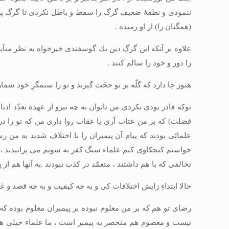
ننمودى و نطفۀ ضعيف گرگ را سقط و باطل نكردى تا گرگ پر ستي
(همگنان را) از او رميده .
علاوه بر آنكه اين گرگ دين يك گوسفندى خيرخواه به نظر مى‏آيد
را دور و خود را سالم كنند .
هنوز جا دارد كه گلّه بر تو حجّت گيرند و تو را ستمگرِ خود شم
توكه قادر بودى نكردى من ناتوان به چه نيرو از عهدۀ تعدّد اد
فضلت) كه بر من عتاب آرى يا عقاب روا دارى من كه تو را در 
علمائى بودند كه پيام آن پيمبران را با اختلاف شديد به من ر
خواستم كنجكاوى كنم علماء سنگ كفر به سويم مى‏ پرانيدند ، 
تخالفى ‏كه با هم داشتند ، متعمّد در كذب نبودند .به آنها هم ا
حالا ابتداءِ زايش اختلافات كى و به چه كيفيت و به چه قصد و غر
رضاى تو هم كه بر من معلوم نبوده بر پيمبران معلوم بوده كه 
نيست و معصوم هم منحصر به پيمبر است ، ما علماء خيلى هنر ك