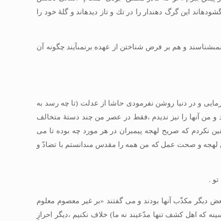
ند اين گرگ دهن‏دار را در تك و تاز ديده‏اند و گلۀ خود را
نمى‏شناسند و هم بر فرض شناختن از عهده برنمى‏آيند چگونه آن
‏فرمايى و در دنيا روشن نفرمودى حاشا از عدلت (تا چه رسد به
د و من آنها را نيز نديدم ،فقط در عصر من چند دستۀ متخالف
قين نكردم كه صريح لهجه پيمبران در هر مورد چه بوده تا مى‏
ق لهجه و صحت عمل كه من همه را مقدس مى‏دانستم با تضادّ و
و .
عض ديگر مكذّب آنها بودند و مى‏ گفتند «بر غير معصوم معلوم
 كه اهل كشف تنها مدّعيند نه ما) خلاف نكنيم ،ديگر احرازِ