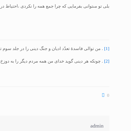
بلى تو مى‏توانى بفرمايى كه چرا جمع همه را نكردى ،احتياط در
[1]
. من توالى فاسدۀ تعدّد اديان و جنگ دينى را در جلد سوم تفسير فارسى صفح
[2]
. چونكه هر دينى گويد خداى من همه مردم ديگر را به دوزخ م
0
admin