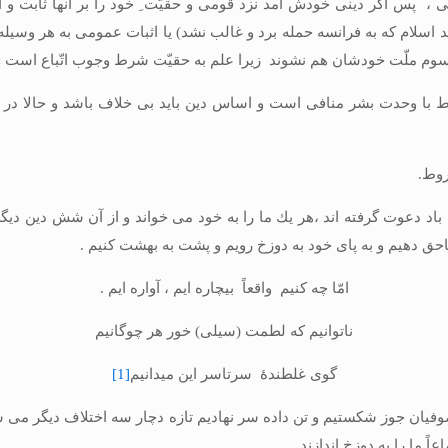
گر دينى خودش آمد نزد قومى و حقيّت ِ خود را بر آنها ثابت و آنها را 
 اسلام كه به فرانسه حمله برد و غالب نشد) يا اثبات عمومى به هر وسيله‏
سوم ملّت خودشان هم نشوند زيرا علم به حقيّت شرط وجوب اتّباع است و
ا وحدت بشر منافى است و اساس دين بايد بى‏ خلاف باشد و حالا در امر
روط.
اد دعوت گرفته‏ اند ،هر يك ما را به خود مى‏ خواند و از آن شش دين ديگر چ
ناحق دهيم و به پاى خود به دوزخ رويم و پشت به بهشت كنيم .
امّا چه كنيم واقعاً بيچاره‏ ايم ، آواره ‏ايم .
ناتوانيم كه لطمت (سيلى) خور هر چوگانيم‏
گوى غلطندۀ سرتاسر اين ميدانيم
[1]
يان جوز شكستيم و تن داده سر نهاديم تازه دچار سه اختلاف ديگر مى ‏شويم
ً ما را به دوزخ اندازند.