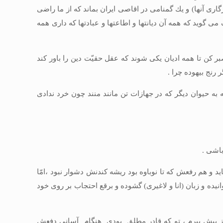
زگارى آنها) و يك گمنامى در اقاصى ايران بماند كه از ما راضى
د كه همه آن ديانت‏ها و اطاعت‏ها و عبادت‏ها كه دارى همه
ر كن تا همه اديان يكى شوند كه عقل حقيّت دين را باور كند
رنج بيهوده چرا .
 به حيوان ديگر كه در جهازات تن مانند منند چون خرد ندادى
‏باشى .
يد و هم رفعش كه تا نوباوه بود ريشه كندنش دشوار نبود ،امّا
نيده و زبان (انا و لاغيرى) گشوده و برقع احتجاب بر روى خود
ارى از پيش ببرم ، تو كه قادر مطلق بودى هنگام آسانى دفعش