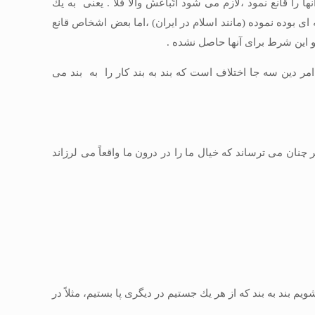
قانع نمود ،لازم مى ‏شود اتّباعش والا فلا . يعنى به ‏يك
 اى بوده نموده (مانند اسلام در ايران) ،اما بعض اشخاص قانع
 اين شرط براى آنها حاصل نشده .
 دين سه جا اختلاف است كه بند به بند كار را به بند مى‏
نان مى‏ ترساند كه خيال ما را در درون ما واقعاً مى‏ لرزاند
 بند به بند كه از هر يك جستيم در ديگرى پا بستيم، مثلاً در