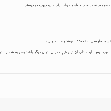
 جمع بود نه در فرد، خواهم جواب داد
به دو جهتِ خردپسند
.
ه‏122 نوشته‏ام . (کیوان)
ى‏برد پس بايد خداى آن دين غيرِ خدايان اديان ديگر باشد پس به شماره دين