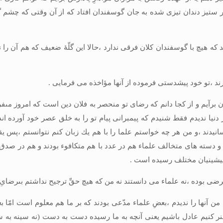
ز دندان تيزى شده به جان گوسفندان افتاد كه از آن وقتى كه چشم گشوده‏ا
 كه هيچ با گوسفندان كلان فرقى ندارد ،حالا اين گلّۀ ضعيف كه هم آن را 
ارند ،تو خود پيشدستى فرموده از آنها مؤاخذه مى‏ فرمايى .
يان برآيم و از كجا دانم كه رضاى تو منحصر به فلان دين است كه امروز مى
دنيا نديدم فقط شنيدم كه پيمبرانى پيام تو را به خلق عصر خود آورده ‏ان
سانيدند ،و من هر چه خواستم علما را با هم يك زبان كنم نتوانستم ،پس ي
و دسته‏ هاى متخالف علماء هم در عدد با هم متكافوء بودند و هم در صد
ز پيشينيان مختلف رسيده ‏است .
ضى بوده ،نه علماء مى‏ دانستند نه من كه هيچ حقِّ ترجيح نداشتم بى‏رضاىِ ت
من آنها را نديدم ،بعضِ علماء مدّعى بودند كه بر ما هم معلوم است امّا ب
نيم عادل باشيم يعنى آنچه به ما رسيده دست به دست (نه سينه به سينه‏