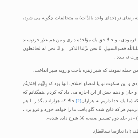
كه رضاى تو (خداى واحد بالذّات) به متخالفات چگونه مى‏ شود،
‏ فرمودى ، و حالا حقِ يك مؤاخذه دارى و من هم عذرِ خردپسند
للّه قصدِالسبيلِ انّا نحن نزّلنا الذكر – و انّا نحن له لحافظون
ت نه ‏بندد .
من حمله نمودند كه شير زهره باخت و روبه سپر انداخت.
 سكوت تو يا امضاءِ اختلافِ آنها بود كه بِاَيِّهم اِقتَدَيتُم
ل و جان و دينم بيش از اين اجازه مى‏ داد كه كردم ،همگنانم كه
ه (ما يك خدا داريم نه هزاران
[2]
حالا كه هزارانند بگذار با هم
ه نرميم هر كه فاتح شده گلو يافت ما را خواهد خورد و فرو برد ،
 تفسير صفحه 36 شرح داده شده».
 (اذا تَعارَضا تساقَطا).