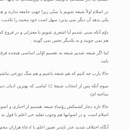
در اسلام اولاً شيعه شويم يا سنّى زيرا جهتِ جامعه ندارند و
يكى بدهد آن ديگر نمى‏ پذيرد سهل است خود محمد را تكذيب مى‏ك
دوّم آنكه سنى شديم آيا اشعرى شويم يا معتزلى و در فروع كدا
هم نمى‏ جويند و به يكديگر نجس نمى‏ گويند .
اما اگر شيعه شديم شيعه به تقسيم اوّلى اساسى هيجده فرقه
نامد.
حالا يارب چه كنيم كه هم شيعه باشيم و هم سگ دوزخى نباشيم
ساخته‏ ام).
حالا تازه دچار كشمكش رؤساءِ شيعه هستيم از اخبارى و اصولى
اسلام است و در اصولى‏ها هم وجوب تقليد حى اعلم با قول به ك
آنگاه اختلاف شديد عذر ناپذير تعيين اعلم با ادعاءِ هزاران م