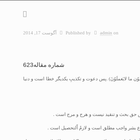
on
admin
Published by
آگوست 17, 2014
شماره مقاله623
وُن ما لايَعملَوُنَ) .پس دعوت و تكذيبِ يكديگر خطا است و دنيا
،پس حق بحث و تنقيد نيست و هرج و مرج است .
 نوع بشر واجب مطلق است و لازمُ اّلتحصيل است .