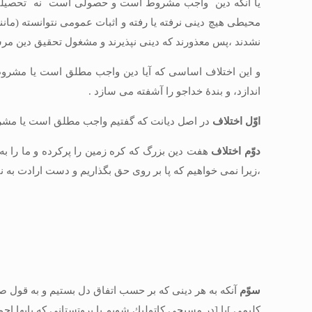
يا آنكه دين واجب مشروط است و حصولى است نه تحصيلى ، پس ا
محيطى هيچ دينى نرفته يا رفته و اثبات عمومى نتوانسته (مانند
نشدند ،پس معذورند كه دينى نپذيرند و مشغول تحقيق دين مر
و اين اختلاف اساسى كه آيا دين واجب مطلق است يا مشروط ب
اندازد، و بندۀ خداجو را آشفته مى‏ سازد .
اوّل اختلاف
در اصل ديانت كه گفتيم واجب مطلق است يا مش
دوّم اختلاف
هفت دين بزرگ كه كره زمين را پركرده و ما را به ب
،زيرا نمى‏ خواهيم كه پا بر روى حق بگذاريم و دست ارادت به 
سوّم
آنكه به هر دينى كه بر حسب اتفاق دل بستيم و به قول صوف
كليمى ]یا [در مسيحى كاتوليك شويم يا پروتستانى كه پاپ‏ها اجماعا