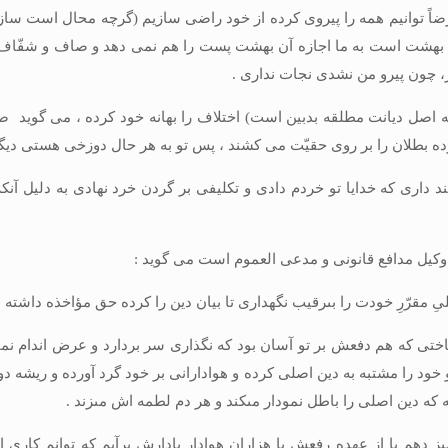
اگر فرضاً توانيم همه را پيروى كرده از خود راضى سازيم (گرچه محال است سا
 است به ما اجازه آن بهشت پست را هم نمى ‏دهد و صاف و شفّاف مى‏ گوي
ر، چون پيرو من نشدى نجات ندارى .
اصل ديانت مطلقه بدبين است) اختلاف را بهانه خود كرده ، مى ‏گويد صب
ده بطلان را بر روى حقيّت مى‏ كشند ، پس تو به هر حال دوزخى هستى ديگر 
 دارى كه خدايا تو خردم دادى و تكليفى بر گردن خرد نهادى به دليل آنكه
 وكيل مدافع قانونى و مدعى ‏العموم است مى‏ گويد :
نِ اصلىِ مقرّرِ خودت را بى‏رقيب نگهدارى تا بيان دين را كرده حق مؤاخذه داشته 
و شناختى كه هم دفعش بر تو آسان بود كه نگذارى سر بردارد و عرض اندام نما
ود را مشتبه به دين اصلى كرده و هوادارانى بر خود گرد آورده و ريشه دوا
كه دين اصلى را باطل نمودار مى‏كند و هر دم لطمه اش مى‏زند .
ه تميز دهم يا از عهده رفعش با هزاران هوادارِ پادارش برآيم كه توانم ك