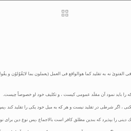
فتوىٰ نه به تقليد كما هوالواقع فى‏ العمل (يعملون بما لايَقُوُلوُن و يقُول
 كه را بايد نمود آن مقلَد عمومى كيست ، و تكليف خود او خصوصاً چيست.
ى‏كنى ، اگر شرطى در تقليد نيست و هر كه به ميل خود يكى را تقليد كند 
 يك دينى را بپذيرد كه بى‏دين مطلق كافر است بالاجماع ،پس نوع دين براى