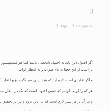
Tags
Categories
اگر اصول دين بايد به اجتهاد شخصى باشد كما هوالمشهــــور فى ال
پر است از اين خطا به نام صواب و به انتظار ثواب .
و اگر تقليدى است لازم آيد كه هيچ دينى سر نگيرد ،زيرا تقليد
هر كه را گويى گوئيم كه همين اجتهاد است كه يكى را معيّن م
و نيز آيا بر هر بشر لازم است كه پى دين برود و در اثر تحقيق