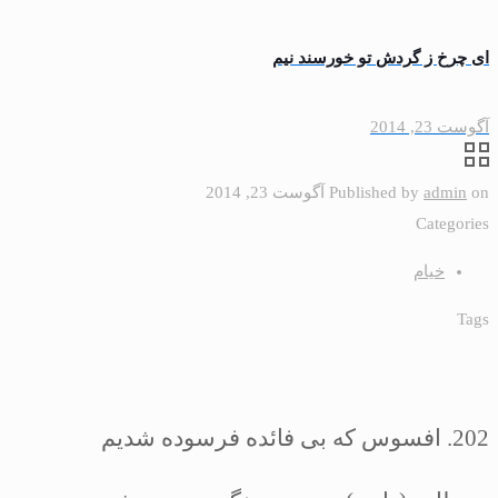
اى چرخ ز گردش تو خورسند نيم
آگوست 23, 2014
on
admin
Published by
آگوست 23, 2014
Categories
خیام
Tags
202.
افسوس كه بى ‏فائده فرسوده شديم