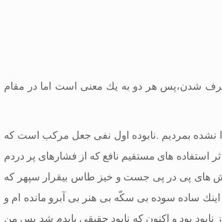
رف شدن،پس هر دو
به يك معنى است اما در مقام
ا نشده
بمرديم .نابوده اول نفى جعل مركب است كه
ثر
استفاده
‏هاى مستقيم نافع كه از فشارهاى پر دردم
ش
‏هاى پى در پى جست و خيز طاس بيقرار سپهر كه
اينك ساده سوده بى
‏سكّه بى‏
هنر بى
‏آبرو مانده‏
ام و
ز نابود بود و اكنون كه نابودِ حقيقى بايدم شد پس من