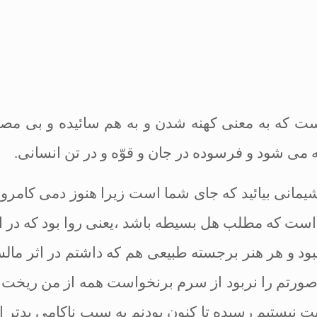
ت كه به معنى كهنه شدن و به هم سائيده و بى
‏مص
ه مى
‏شود و فرسوده در جان و قوّه و در تن انسانى
.
شيمانى بيائيد كه جاى شما است زيرا هنوز دمى كامرو
ت كه مطلب هل بسيطه باشد ،يعنى روا بود كه در ا
 نبود و هر هنر برجسته طبيعى هم كه داشتم در
اثر مال
ورتم را نربود از سرم برنخواست همه از من ريخت
بت نيستيم رسيده تا
كنون بودنم به سببِ ناكامى
بدتر ا