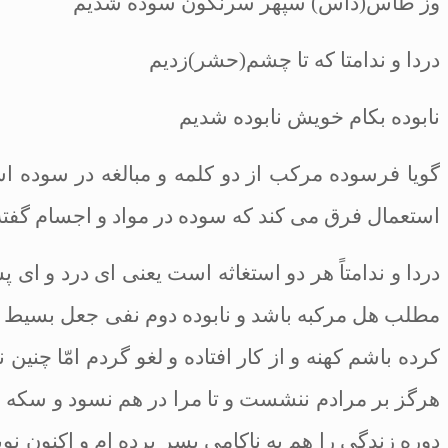
وز طاس(داس) سپهر سرنگون سوده شديم
دردا و ندامتا كه تا چشم(حشر)زديم
نابوده بكام خويش نابوده شديم
گويا فرسوده مركب از دو كلمه و مبالغه
در سوده اس
استعمال فرق مى ‏كند كه سوده در مواد و اجسام
گفت
دردا و ندامتاً هر دو استغاثه است يعنى
اى درد و اى پ
مطلب هل مركبه باشد و نابوده دوم
نفى جعل بسيط اس
كرده
‏باشم كهنه و از كار
افتاده و لغو گردم امّا چنين
هرگز بر مرادم ننشست و
تا مرا در هم نسود و سكه
ص
دوره زندگى را هم به
ناكامى بسر برده‏
ام و اكنون نو