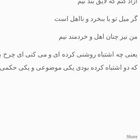
آزاد كنم كه لايق بند نيم
گر ميل تو با بى‏خرد و نااهل است
من نيز چنان اهل و خردمند نيم
يعنى چه اشتباه روشنى كرده ‏اى و مى‏ كنى اى چرخ بن
كه دو اشتباه كرده بودى يكى موضوعى و يكى حكمى و ت
Share