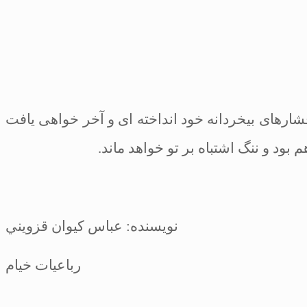
شارهاى بيخردانه خود انداخته
‏اى و آخر خواهى يافت
د و ننگ اشتباه بر تو خواهد ماند.
نویسنده: عباس كيوان قزويني
رباعیات خیام