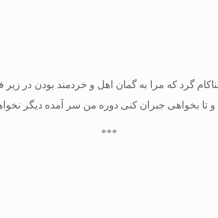
اكام گرد كه مرا به گمان اهل و خردمند بودن در زير ف
ا بخواهى جبران كنى دوره من سر آمده ديگر نخواهم بو
***