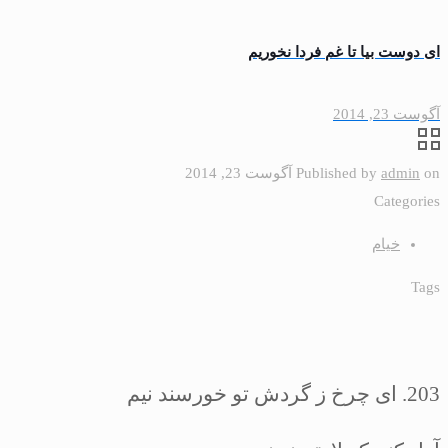
اى دوست بيا تا غم فردا نخوريم
آگوست 23, 2014
on
admin
Published by
آگوست 23, 2014
Categories
خیام
Tags
203.
اى چرخ ز گردش تو خورسند نيم