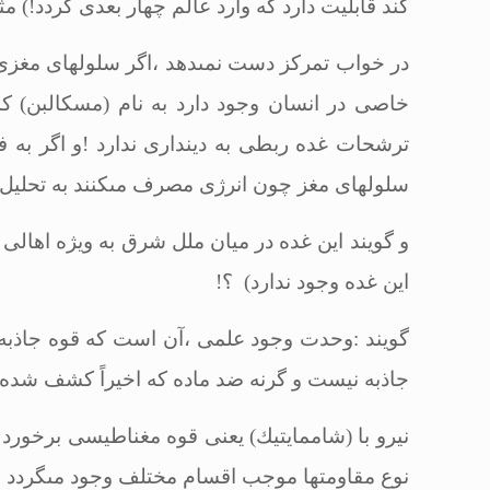
كند قابلیت دارد كه وارد عالم چهار بعدى گردد!) م
در خواب تمركز دست نمى‏دهد ،اگر سلول‏هاى مغزى 
خاصى در انسان وجود دارد به نام (مسكالبن) كه 
ترشحات غده ربطى به دیندارى ندارد !و اگر به ف
سلول‏هاى مغز چون انرژى مصرف مى‏كنند به تحلیل م
و گویند این غده در میان ملل شرق به ویژه اهالى 
این غده وجود ندارد) ؟
!
گویند :وحدت وجود علمى ،آن است كه قوه جاذبه در
جاذبه نیست و گرنه ضد ماده كه اخیراً كشف شده ن
نیرو با (شاممایتیك) یعنى قوه مغناطیسى برخورد ن
نوع مقاومت‏ها موجب اقسام مختلف وجود مى‏گردد
.