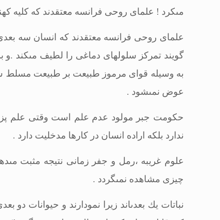
مى‏كرد ! علماى روحى فرانسه معتقدند كه كلیه كه
علماى روحى فرانسه معتقدند كه انسان سه بعدى اس
گویند تمركز سلول‏هاى دماغى را لطیف مى‏كند 
به وسیله قواى مرموز طبیعت بر طبیعت مسلط شدن
عوض نمى‏شود
.
حكومت جبر مولود عدم علم است وقتى علم پزشكى
ندارد بلكه اراده انسان در كارها مدخلیت دارد
.
علوم غریبه ،رمل و جفر زمانى نتیجه مثبت مى‏
چیزى مشاهده نمى‏گردد
.
نباتات یك بعدى‏اند زیرا نمودارند و حیوانات دو 