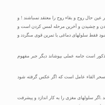
ین حال روح و بقاء روح را معتقد نمى‏باشند ! و
ئیدن و چشیدن و آخرین مرحله لمس كردن است و
 فقط سلول‏هاى دماغى با تمرین قوى مى‏گردد و
ذكور است جامه عملى بپوشاند دیگر جبر مفهوم
و سحر القاء عامل است كه اگر عكس گرفته شود
 .اگر سلول‏هاى مغزى را به كار اندازد و پیشرفت