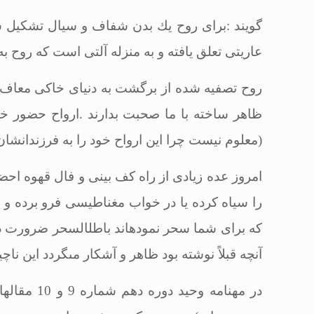
گویند :براى روح یك بدن شفاف و سیال تشكیل شده
عاریتى تعلق یافته و به منزله آلتى است كه روح به 
روح تصفیه شده از برگشت به دنیاى خاكى معاف مى‏گ
ظاهر ساخته با ما صحبت بدارند .ارواح حضور خو
(معلوم نیست چرا این ارواح خود را به فرزندانشان نش
امروز عده زیادى از راه كف بینى و فال قهوه احضا
را سیاه كرده یا در خواب مغناطیسى فرو برده و یا 
كه براى شما سحر نموده‏اند باطل‏السحر ضرورت دا
آنچه قبلاً نوشته بود ظاهر و آشكار مى‏گردد این نا
در مهنامه