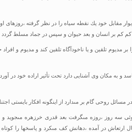
یوار مقابل خود یك نقطه سیاه را در نظر گرفته ،روزهاى اول
كم كم بر انسان و بعد حیوان و سپس در جماد مسلط گردد
.
 بر مدیوم تلقین و یا ناخودآگاه تلقین كند و مدیوم و افرا
اسد و به مكان وى آشنایى دارد تحت تأثیر اراده خود در آورد 
ر مسائل روحى گام بر مى‏دارد از اینگونه افكار بایستى اجتن
ئى سه روز ،روزه مى‏گرفت بعد قدرى خرزهره مى‏جوید و با
 ارتعاش در آمده ،دهانش كف مى‏كرد و پاسخ‏ها را كوتاه و