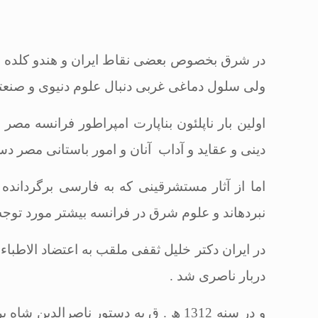
در شرق بخصوص بعضى نقاط ایران و هندو كلده و آ
ولى سلول دماغى غربى دنبال علوم دنیوى و صنع
اولین بار ناپلئون بناپارت امپراطور فرانسه مصر 
دینى و عقاید و آداب آنان و امور باستانى مصر دس
اما از آثار مستشرقینى كه به فارسى برگردان
نبرده‏اند و علوم شرق در فرانسه بیشتر مورد توجه 
دربار ناصرى شد
.
و در سنه 1312 ھ . ق به دستور ناصرال