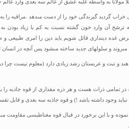
ثلاً مولانا به واسطه غلبه عشق از عالم سه بعدى وارد عالم
خراب گردید گیرندگى خود را از دست مى‏دهد .مراقبه را به
ترشح آن وارد خون گشته نسبت به كم یا زیاد بودن به پیر
رض غده دیندارى قائل شویم باید دین را امرى طبیعى و ص
ى‏روند و سلول‏هاى جدید ساخته مى‏شود پس آنچه در انسان ث
هند و تبت و عربستان رشد زیادى دارد (معلوم نیست چرا در
 تمامى ذرات هست و هر ذره مقدارى از قوه جاذبه را با خو
باید وجود داشته باشد !) و قوه جاذبه سه بعدى و قابل تق
موده و با این برخورد در قبال قوه مغناطیسى مقاومت مى‏ور