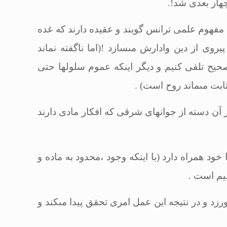
 چهار بعدى شد
!.
 مفهوم علمى ترانس گویند و عقیده دارند كه غده
وى از دین وادارش مى‏سازد !(اما ناگفته نماند
حیح تلقى كنیم و دیگر اینكه عموم سلول‏ها حتى
ابت مى‏ماند روح است)
.
 آن دسته از جوان‏هاى شرقى كه افكار مادى دارند
د همراه دارد (با اینكه وجود ،محدود به ماده و
سیم است
.
زد و در نتیجه این عمل امرى تحقق پیدا مى‏كند و