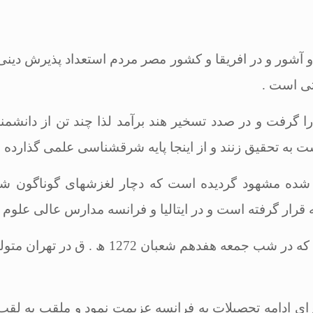
شور و در افریقا و كشور مصر مردم استعداد پذیرش دینى و 
تى است
.
را گرفت و در صدد تسخیر هند برآمد لذا چند تن از دانشمند
ت به تحقیق زنند و از اینجا پایه شرق‏شناسى علمى گذارده
ده شده مشهود گردیده است كه دچار لغزش‏هاى گوناگون ش
قرار گرفته است و در ایتالیا و فرانسه مدارس عالى علوم غری
در ایران دكتر خلیل ثقفى ملقب به اعتضاد الا
دین شاه براى ادامه تحصیلات به فرانسه عزیمت نمود و ملقب به ل