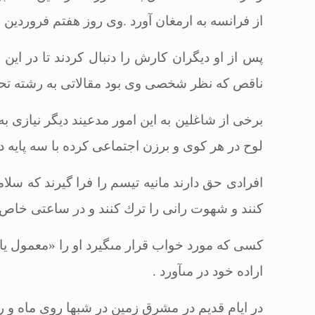
از فرانسه به ارمغان آورد .وى روز هفتم فروردین 1323 ھ .ش فوت كرد و كتبى چند تألیف نمود و به تناسخ معتقد بود
پس از او دیگران كارش را دنبال كردند تا در ای
ناقص كه نظر شخصى وى بود مقالاتى به رشته تحریر
برخى از شاغلین به این امور مدعیند دیگر نیازى ب
لوح در هر كوى و برزن اجتماعى كرده با سه پایه 
افرادى حق دارند مانیه تیسم را فرا گیرند كه سلا
كنند و شهوت رانى را ترك كنند و در ساعتى خاص
كسى كه مورد خواب قرار مى‏گیرد او را «معمول یا
اراده خود در مى‏آورد
.
در ایام قدیم در مشرق زمین در شب‏ها روى ماه و رو