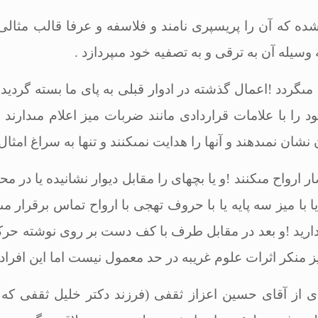
 كه آن را پریسپرى نامند و فلاسفه و عرفا قالب مثالى مى
وسیله آن به ترقى و به تصفیه خود مى‏پردازد
.
ردد !اعمال گذشته در ادوار قبلى به پاى ما بسته گردیده 
د را با علامات قراردادى مانند ضربات میز اعلام مى‏دار
ان نمى‏دهند و آنها را هدایت نمى‏كنند و تنها به سراغ امثال
ر ارواح مى‏كنند !و یا بچه‏اى را مقابل دیوار نشانیده یا د
با میز سه پایه یا با حروف تهجى با ارواح تماس برقرار مى‏س
رید !و بعد در مقابل طرف با كف دست بر روى نوشته حركت‏ه
چیز منكر اثرات علوم غریبه در حد معمول نیست اما این افراد
 وحید دوره دهم شماره 9 و 10 مقاله‏اى از آقاى حسین اعزاز ثقفى (فرزند دكت