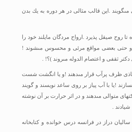
‏گویند .این قالب مثالى در هر دوره به یك بدن
تا روح صیقل پذیرد .ارواح مردگان مایلند خود را
ند و حتى بعضى مواقع مرئى و محسوس مى‏شوند !
 دكتر ثقفى و اعتصام الدوله مى‏روند )؟
! .
ر محاذى ظرف پرآب قرار مى‏دهند !و یا انگشت شست
ازند !یا با آب پیاز بر روى ساعد نویسند و گویند
اى متوالى مى‏دهند و در اثر حرارت بر آن نوشته
 شیادند
.
ر خلیل ثقفى كه سالیان دراز در فرانسه درس خوانده و كتابخانه