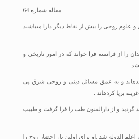
مقاله شماره 64
علوم روحى را بیش از نقاط دیگر دارا مى‏باشند
ان را از فرانسه فرا خواند كه در امور تاریخى و
 شد
.
ده‏اند و به عمق مسائل دینى و روحى شرق پى
به برپا كرده‏اند
.
طباء كه در شب جمعه هفدهم شعبان 1272 ھ . ق در تهران متولد گردید و از دارالفنون طب را فرا گرفت و طبیب
قب اعلم الدوله شد .او براى اولین بار احضار روح را