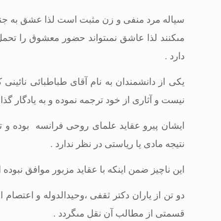
سیاله مرد منفى و زن مثبت است لذا عشق به جن
مى‏كنند لذا عاشق نمى‏تواند حضور معشوق را تحمل 
دارد
.
یكى از دانشمندان به نام آقاى طباطبائى نائینى
نیست و آثارى از خود ترجمه نموده و به یادگار گذار
ایشان پیرو عقاید علماى روحى فرانسه بوده و تنى 
نتیجه مادى یا ریاستى در نظر ندارد
.
این ناچیز ضمن اینكه با عقاید مزبور موافق نبوده 
دو تن از یاران دكتر ثقفى ،وحیدالدوله و اعتصام 
قسمتى از مطالب آن نقل مى‏گردد
.