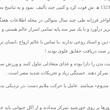
ن اواخر فرزانه طى چند سال متوالى در مجله اطلاعات هفت
 درآورد و با یك میز سه پایه تمامى اسرار عالم هستى و عا
ه دین و استاد روحى ندارند ،با تماس با عالم ارواح ،انسان 
در صدد دریافت حقایق علوى بودند
!
مت بدن را دارا بوده و غذاى متعادلى تناول كنند و ورزش سب
 تمركز دهند .خستگى زیاد و تحریكات شدید مضر است
.
 مدیوم» مى‏نامند .عامل با حركت ملایم دست ،در نزدیكى بد
زها بر روى خورشید تمركز مى‏دادند و از اكل حیوانى باید خو