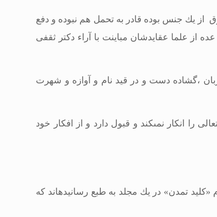
ز یك جنس بوده قادر به تحمل هم نبوده و دفع
عده از علما عقایدشان مباینت با آراء دكتر ثقفى
ربان ،گشاده دست و در قید نام و آوازه و شهرت
ى را انكار نمى‏كند و قبول دارد و از افكار خود
 «كلید تمدن» در یك مجلد به طبع رسانیده‏اند كه