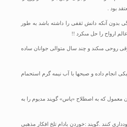
.
گى بدون آنكه دانش ثقفى را داشته باشد به طور
لم ارواح را حل مى‏كرد
!!
ترقى روحى مى‏كند و چند سال متوالى جوانان ساده
كى انجام داده و صبح‏ها با آب نیمه گرم استحمام
ن معمول كه به اصطلاح «پاس» گویند مدیوم را به
ددارى كنند .گویند :خوردن بادام تلخ افكار مذهبى