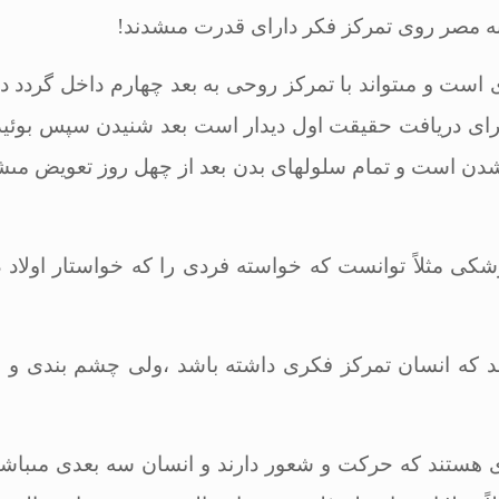
نه مصر روى تمركز فكر داراى قدرت مى‏شدند
!
ت و مى‏تواند با تمركز روحى به بعد چهارم داخل گردد در ع
.و براى دریافت حقیقت اول دیدار است بعد شنیدن سپس بو
 است و تمام سلول‏هاى بدن بعد از چهل روز تعویض مى‏شود
 مثلاً توانست كه خواسته فردى را كه خواستار اولاد 
دهد كه انسان تمركز فكرى داشته باشد ،ولى چشم بندى 
بعدى هستند كه حركت و شعور دارند و انسان سه بعدى مى‏باشد