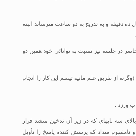
 ده دقیقه و به تدریج به دو ساعت مى‏رساند البته
د حاضر در جلسه نیز نسبت به توانائى خود همین دو
(وگرنه از طریق علم مانیه تیسم این كار را انجام
اب ورزد
.
لاى سه پایه‏اى كه در زیر آن تدخین مى‏شد قرار
 نامفهوم مى‏داد كه پرسش كننده پاسخ را تأویل