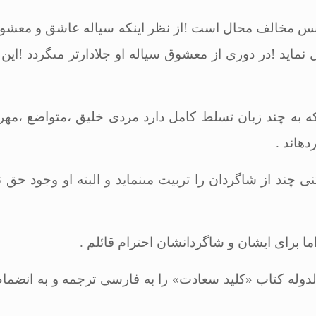
س مخالف محال است !از نظر اینكه سیاله عاشق و معشوق ا
نماید !در دورى از معشوق سیاله او جلادارتر مى‏گردد !این 
 كه به چند زبان تسلط كامل دارد مردى خلیق ،متواضع ،مه
ده‏اند
.
چند از شاگردان را تربیت مى‏نماید و البته او وجود حق تعال
اما براى ایشان و شاگردانشان احترام قائلم
.
الدوله كتاب «كلید سعادت» را به فارسى ترجمه و به انضمام