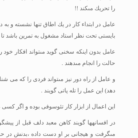
را تحریك مى‏كند
!!
عامل در ابتداء كار در یك اطاق تنها نشسته و به د
بایستى تحت نظر استاد مشغول به تمرین باشد تا 
عامل بدون اینكه سخنى گوید مى‏تواند افكار خود را
حالت را انجام مى‏دهند
.
و عامل از راه دور نیز مى‏تواند فردى را كه مى شن
دهد) این عمل را تله پاتى گویند
.
این اعمال از ابزار كار تئوسوفى بوده و اگر كسى د
در افسانه‏ها گویند كاهن معبد دلف قبل از پیشگو
مى‏گرفت و هیجانى بر او دست داده ،بدنش در حال