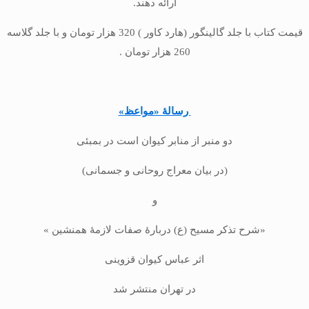
ارائه دهند.
قیمت کتاب با جلد گالینگور (هارد کاور ) 320 هزار تومان و با جلد گلاسه
260 هزار تومان .
رسالۀ «مواعظ»
دو منبر از منابر کیوان است در بمبئی
(در بیان معراج روحانی و جسمانی)
و
«شرح تذکر مسیح (ع) دربارۀ صفات لازمۀ همنشین »
اثر عباس کیوان قزوینی
در تهران منتشر شد