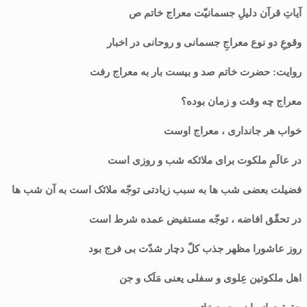
آیاتِ قرآن دلیلِ جسمانیّت معراج خاتم ص
وقوعِ دو نوع معراجِ جسمانی و روحانی در اخبار
روایت: حضرت خاتم صد و بیست بار به معراج رفت
معراج چه وقت و زمان بوده؟
خواب هر جانداری ، معراج اوست
در عالَمِ ملکوت برای ملائکه شب و روزی است
فضیلت بعضی شب ها به سبب زیادتی توجّه ملائک است به آن شب ها
در تحقّق افاضه ، توجّه مستفیض عمده شرط است
روز عاشورا مظهر جذب کلّ دچار شدّت بی فرج بود
اهل ملکوتین عِلوی و سفلی یعنی مَلَک و جن