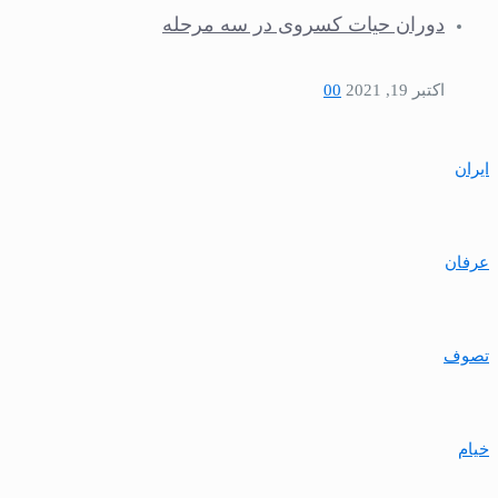
دوران حیات كسروى در سه مرحله
اکتبر 19, 2021
0
0
ایران
عرفان
تصوف
خیام