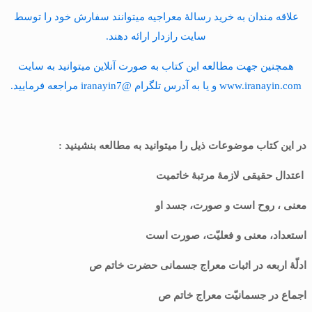
علاقه مندان به خرید رسالۀ معراجیه میتوانند سفارش خود را توسط
سایت رازدار ارائه دهند.
همچنین جهت مطالعه این کتاب به صورت آنلاین میتوانید به سایت
www.iranayin.com و یا به آدرس تلگرام @iranayin7 مراجعه فرمایید.
در این کتاب موضوعات ذیل را میتوانید به مطالعه بنشینید :
اعتدال حقیقی لازمۀ مرتبۀ خاتمیت
معنی ، روح است و صورت، جسد او
استعداد، معنی و فعلیّت، صورت است
ادلّۀ اربعه در اثبات معراج جسمانی حضرت خاتم ص
اجماع در جسمانیّت معراج خاتم ص