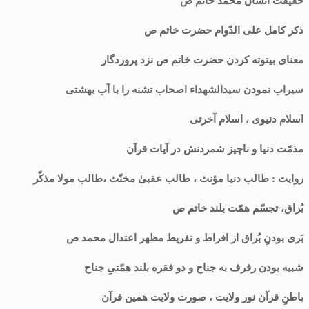
حقیقت انسان محمد خاتم ص
ذکر کامل علی الدّوام حضرت خاتم ص
معنای بیتوته کردن حضرت خاتم ص نزد پروردگار
سیراب نمودن سیدالشهداء اصحاب تشنه را با آب بهشتی
اسلام دنیوی ، اسلام آخرتی
مذمّت دنیا و ناچیز شمردنش در آیات قرآن
روایت : طالب دنیا مؤنث ، طالب عقبیٰ مخنّث ،طالب مولا مذکّر
بُراق، تجسّم همّت بلند خاتم ص
بَری بودنِ بُراق از افراط و تفریط مظهر اعتدال محمد ص
شبیه بودن رفرف به جناح و دو فقره بلند همّتیِ جناح
باطنِ قرآن نور ولایت ، صورت ولایت همین قرآن