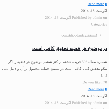
Read more
0
آگوست 18, 2014
on
admin
Published by
آگوست 18, 2014
Categories
فلسفه و هستی شناسی
درموضوع هر قضیه تحقیق کافی است
شماره مقاله593 فريده هشتم از كنز ششم‏ موضوعِ هر قضیه را اگر
نیكو تحقیق كنى كافى است در نسبتِ حملیه محمول بر آن و دلیل نمى
[…]
Do you like it?
0
Read more
0
آگوست 18, 2014
on
admin
Published by
آگوست 18, 2014