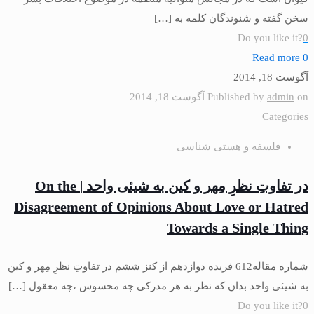
سخن گفته و شنوندگان كلمه به
[…]
Do you like it?
0
Read more
0
آگوست 18, 2014
on
admin
Published by
آگوست 18, 2014
Categories
فلسفه و هستی شناسی
در تفاوتِ نظرِ مِهر و كین به شیئى واحد | On the
Disagreement of Opinions About Love or Hatred
Towards a Single Thing
شماره مقاله612 فريده دوازدهم از كنز ششم در تفاوتِ نظرِ مِهر و كین
به شیئى واحد بدان كه نظر به هر مدركى چه محسوس ،چه معقول
[…]
Do you like it?
0