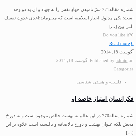
شماره مقاله771 سرّ نامیدن جهادِ نفس را به جهاد و آن به دو وجه
است: یكى مدلول اخبار اسلامیه است كه مى‏فرماید:اعدى عدوك نفسك‏
التى بین
[…]
Do you like it?
0
Read more
0
آگوست 18, 2014
on
admin
Published by
آگوست 18, 2014
Categories
فلسفه و هستی شناسی
فكرانسان امتياز خاﺻه او
شماره مقاله770 در این عالم نه بهشت خالص موجود است و نه دوزخ
محض بلكه عنوان بهشت و دوزخ بالاضافه و بالنسبه است علاوه بر این
[…]