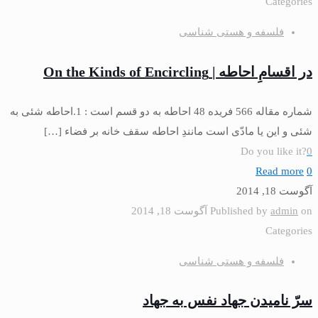
Categories
فلسفه و هستی شناسی
در اقسامِ احاطه | On the Kinds of Encircling
شماره مقاله 566 فريده 48 احاطه به دو قسم است : 1.احاطه شئى به
شئى و این یا مادّى است مانندِ احاطه سقف خانه بر فضاء
[…]
Do you like it?
0
Read more
0
آگوست 18, 2014
on
admin
Published by
آگوست 18, 2014
Categories
فلسفه و هستی شناسی
سرّ ناميدن جهاد نفس به جهاد