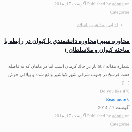
on
admin
Published by
آگوست 17, 2014
Categories
ادیان و مذاهب و اسلام
محاوره سيم (محاوره دانشمندي با كيوان در رابطه با
مباحثه كيوان و ملاسلطان )
شماره مقاله 687 باز در خاك كرمان است اما در ماهان كه به فاصله
هفت فرسخ در جنوب شرقى شهر كواشير واقع شده و ييلاقى خوش
[…]
Do you like it?
0
Read more
0
آگوست 17, 2014
on
admin
Published by
آگوست 17, 2014
Categories