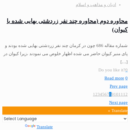
ادیان و مذاهب و اسلام
محاوره دوم (محاوره چند نفر زردشتی بهايی شده با
كيوان)
شماره مقاله 686 چون در كرمان چند نفر زردشتى بهايى شده بودند و
پاى منبر كيوان حاضر مى‏ شده اظهار خلوص مى‏ نمودند ،زيرا كيوان در
[…]
Do you like it?
0
Read more
0
Prev page
1
2
3
4
5
6
7
8
9
10
11
12
Next page
Translate »
Powered by
Translate