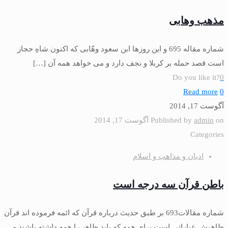
مذهب وهابی
شماره مقاله 695 و اين روزها ابن سعود وهّابى كه اكنون شاهِ حجاز
است قصد حمله بر كربلا و نجف دارد و مى ‏خواهد همه آن
[…]
Do you like it?
0
Read more
0
آگوست 17, 2014
on
admin
Published by
آگوست 17, 2014
Categories
ادیان و مذاهب و اسلام
باطن قرآن سه درجه است
شماره مقالات693 بر طبق حديث درباره قرآن كه ائمه فرموده ‏اند قرآن
ظاهرش عباراتى است براى همه كه بايد ظاهر را همه داشته باشند و