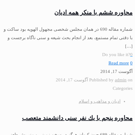
محاوره ششم با منكر همه اديان
شماره مقاله 690 در همان مجلس شخصى مجهول الهويه بود ساكت و
با دقتى تمام مستمع، بعد از انجام بحث شيعه و سنى ناگاه برجست و
[…]
Do you like it?
0
Read more
0
آگوست 17, 2014
on
admin
Published by
آگوست 17, 2014
Categories
ادیان و مذاهب و اسلام
محاوره پنجم با يك نفر سنی دانشمند متعصب
شماره مقاله 689 چون كيوان هرگز در سخنِ زمينى و منبريش طعنى